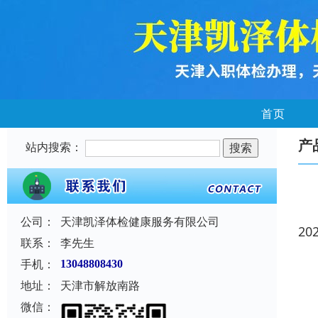
首页
产
站内搜索：
公司：
天津凯泽体检健康服务有限公司
20
联系：
李先生
手机：
13048808430
地址：
天津市解放南路
微信：