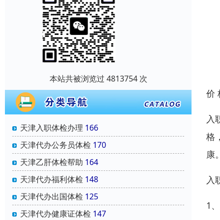
本站共被浏览过 4813754 次
价
入
天津入职体检办理
166
格
天津代办公务员体检
170
康
天津乙肝体检帮助
164
天津代办福利体检
148
入
天津代办出国体检
125
1
天津代办健康证体检
147