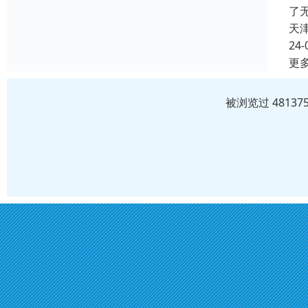
了
天
24-
更
被浏览过 4813