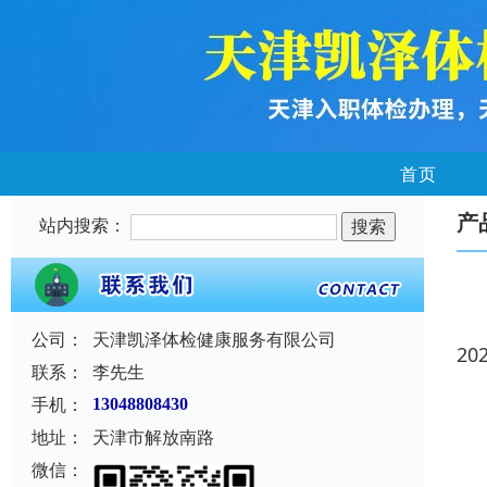
首页
产
站内搜索：
公司：
天津凯泽体检健康服务有限公司
20
联系：
李先生
手机：
13048808430
地址：
天津市解放南路
微信：