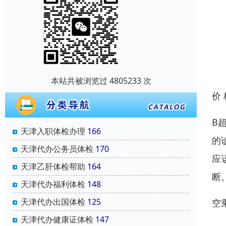
本站共被浏览过 4805233 次
价
B
天津入职体检办理
166
的
天津代办公务员体检
170
应
天津乙肝体检帮助
164
断
天津代办福利体检
148
天津代办出国体检
125
空
天津代办健康证体检
147