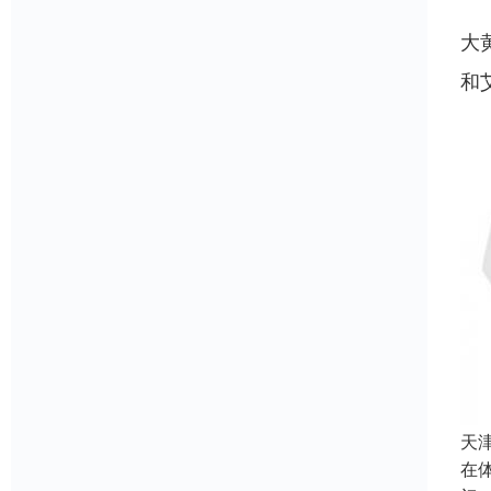
大
和
天
在