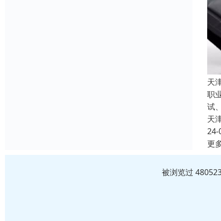
天
职
试
天
24-
更
被浏览过 4805